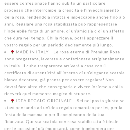
essere confezionate hanno subito un particolare
processo che interrompe la crescita e l’invecchiamento
della rosa, rendendola intatta e impeccabile anche fino a 5
anni. Regalare una rosa stabilizzata può rappresentare
l’indelebile forza di un amore, di un’amicizia o di un affetto
che dura nel tempo. Chi la riceve, potrà apprezzare il
vostro regalo per un periodo decisamente più lungo.
MADE IN ITALY – Le rose eterne di Premium Rose
sono progettate, lavorate e confezionate artigianalmente
in Italia. Il cubo trasparente arriverà a casa con il
certificato di autenticità all’interno di un’elegante scatola
bianca decorata, già pronta per essere regalata! Non
dovrai fare altro che consegnarla e vivere insieme a chi la
riceverà quel momento magico di stupore.
IDEA REGALO ORIGINALE – Sei nel posto giusto se
stavi pensando ad un’idea regalo romantico per lei, per la
festa della mamma, o per il compleanno della tua
fidanzata. Questa scatola con rosa stabilizzata è ideale
per le occasioni più importanti, come bomboniera per