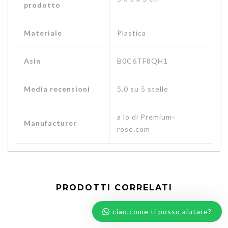
prodotto
Materiale
‎Plastica
Asin
B0C6TF8QH1
Media recensioni
5,0 su 5 stelle
a lo di Premium-
Manufacturer
rose.com
PRODOTTI CORRELATI
ciao,come ti posso aiutare?