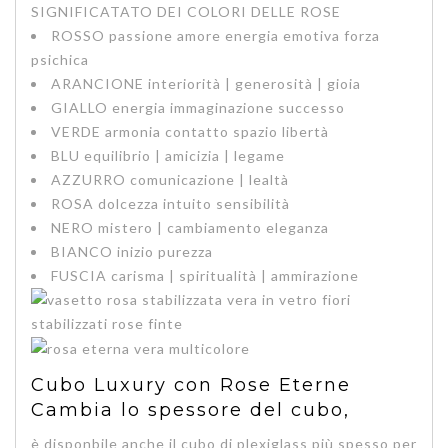
SIGNIFICATATO DEI COLORI DELLE ROSE
ROSSO
passione amore energia emotiva forza
psichica
ARANCIONE
interiorità | generosità | gioia
GIALLO
energia immaginazione successo
VERDE
armonia contatto spazio libertà
BLU
equilibrio | amicizia | legame
AZZURRO
comunicazione | lealtà
ROSA
dolcezza intuito sensibilità
NERO
mistero | cambiamento eleganza
BIANCO
inizio purezza
FUSCIA
carisma | spiritualità | ammirazione
Cubo Luxury con Rose Eterne
Cambia lo spessore del cubo,
è disponbile anche il cubo di plexiglass più spesso per