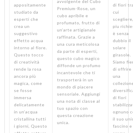
avvolgente del Cubo
appositamente
di fiori tr
Premium-Rose, un
studiato da
cui
cubo apribile e
esperti che
scegliere,
profumato, frutto di
crea un
piu richi
un’arte artigianale
suggestivo
è senza
raffinata. Grazie a
effetto acqua
dubbio il
una cura meticolosa
intorno al fiore.
solare
da parte di esperti,
Questo tocco
girasole.
questo cubo magico
di creatività
Siamo fie
diffonde un profumo
rende la rosa
di offrire
incantevole che ti
ancora più
una
trasporterà in un
magica, come
collezion
mondo di piacere
se fosse
diversifi
sensoriale. Aggiungi
immersa
di fiori
una nota di classe al
delicatamente
stabilizza
tuo spazio con
in un’acqua
ognuno c
questa creazione
cristallina tutti
il suo uni
unica.
i giorni, Questo
fascino e