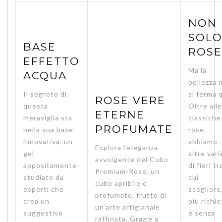
NON
SOL
BASE
ROSE
EFFETTO
Ma la
ACQUA
bellezza 
Il segreto di
si ferma 
ROSE VERE
questa
Oltre alle
ETERNE
meraviglia sta
classiche
PROFUMATE
nella sua base
rose,
innovativa, un
abbiamo
Esplora l’eleganza
gel
altre vari
avvolgente del Cubo
appositamente
di fiori tr
Premium-Rose, un
studiato da
cui
cubo apribile e
esperti che
scegliere,
profumato, frutto di
crea un
piu richi
un’arte artigianale
suggestivo
è senza
raffinata. Grazie a