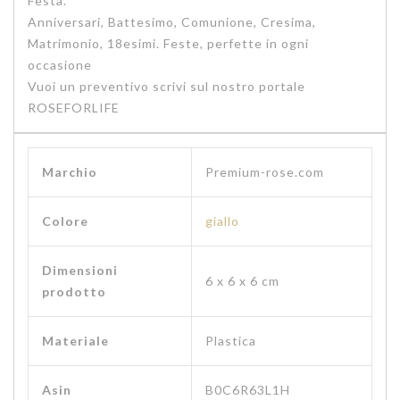
Festa.
Anniversari, Battesimo, Comunione, Cresima,
Matrimonio, 18esimi. Feste, perfette in ogni
occasione
Vuoi un preventivo scrivi sul nostro portale
ROSEFORLIFE
Marchio
‎Premium-rose.com
Colore
giallo
Dimensioni
‎6 x 6 x 6 cm
prodotto
Materiale
‎Plastica
Asin
B0C6R63L1H