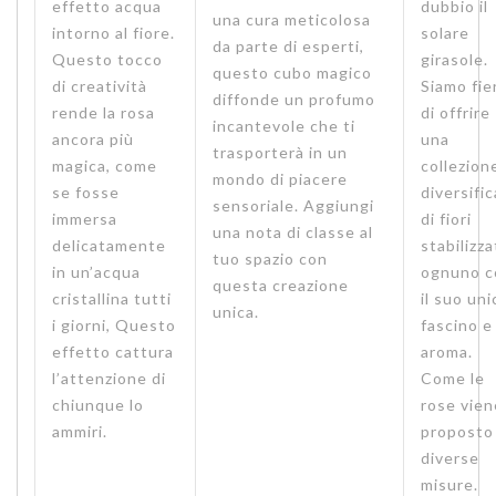
effetto acqua
dubbio il
una cura meticolosa
intorno al fiore.
solare
da parte di esperti,
Questo tocco
girasole.
questo cubo magico
di creatività
Siamo fie
diffonde un profumo
rende la rosa
di offrire
incantevole che ti
ancora più
una
trasporterà in un
magica, come
collezion
mondo di piacere
se fosse
diversifi
sensoriale. Aggiungi
immersa
di fiori
una nota di classe al
delicatamente
stabilizza
tuo spazio con
in un’acqua
ognuno c
questa creazione
cristallina tutti
il suo uni
unica.
i giorni, Questo
fascino e
effetto cattura
aroma.
l’attenzione di
Come le
chiunque lo
rose vien
ammiri.
proposto 
diverse
misure.