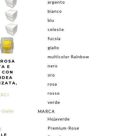
argento
bianco
blu
celeste
fucsia
giallo
multicolor Rainbow
 ROSA
nero
TA E
 CON
oro
 IDEA
NZATA,
rosa
rosso
ACI
verde
MARCA
Hojaverde
Premium-Rose
E
LLE