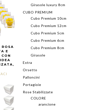
Girasole luxury 8cm
CUBO PREMIUM
Cubo Premium 10cm
Cubo Premium 12cm
Cubo Premium 5cm
Cubo Premium 6cm
I ROSA
Cubo Premium 8cm
TA E
Girasole
 CON
 IDEA
Extra
NZATA,
Orsetto
ACI
Palloncini
Portagioie
Rose Stabilizzate
COLORE
arancione