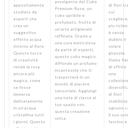
avvolgente del Cubo
appositamente
di fiori tr
Premium-Rose, un
studiato da
cui
cubo apribile e
esperti che
scegliere,
profumato, frutto di
crea un
piu richi
un’arte artigianale
suggestivo
è senza
raffinata. Grazie a
effetto acqua
dubbio il
una cura meticolosa
intorno al fiore.
solare
da parte di esperti,
Questo tocco
girasole.
questo cubo magico
di creatività
Siamo fie
diffonde un profumo
rende la rosa
di offrire
incantevole che ti
ancora più
una
trasporterà in un
magica, come
collezion
mondo di piacere
se fosse
diversifi
sensoriale. Aggiungi
immersa
di fiori
una nota di classe al
delicatamente
stabilizza
tuo spazio con
in un’acqua
ognuno c
questa creazione
cristallina tutti
il suo uni
unica.
i giorni, Questo
fascino e