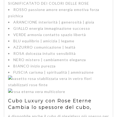
SIGNIFICATATO DEI COLORI DELLE ROSE
ROSSO
passione amore energia emotiva forza
psichica
ARANCIONE
interiorità | generosità | gioia
GIALLO
energia immaginazione successo
VERDE
armonia contatto spazio libertà
BLU
equilibrio | amicizia | legame
AZZURRO
comunicazione | lealtà
ROSA
dolcezza intuito sensibilità
NERO
mistero | cambiamento eleganza
BIANCO
inizio purezza
FUSCIA
carisma | spiritualità | ammirazione
Cubo Luxury con Rose Eterne
Cambia lo spessore del cubo,
è disponbile anche il cubo di plexiglass più spesso per