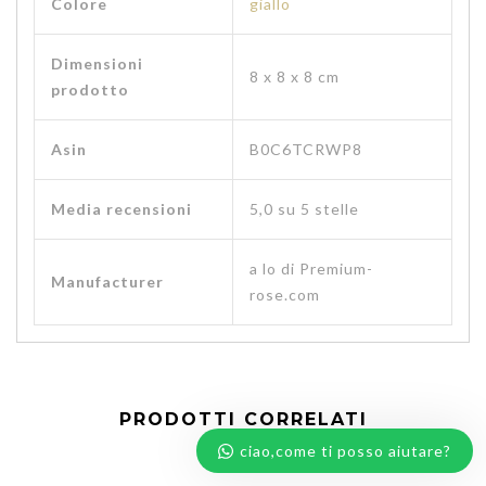
Colore
giallo
Dimensioni
‎8 x 8 x 8 cm
prodotto
Asin
B0C6TCRWP8
Media recensioni
5,0 su 5 stelle
a lo di Premium-
Manufacturer
rose.com
PRODOTTI CORRELATI
ciao,come ti posso aiutare?