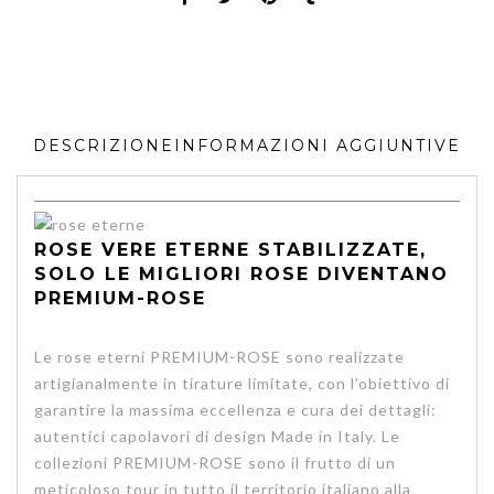
DESCRIZIONE
INFORMAZIONI AGGIUNTIVE
ROSE VERE ETERNE STABILIZZATE,
SOLO LE MIGLIORI ROSE DIVENTANO
PREMIUM-ROSE
Le rose eterni PREMIUM-ROSE sono realizzate
artigianalmente in tirature limitate, con l’obiettivo di
garantire la massima eccellenza e cura dei dettagli:
autentici capolavori di design Made in Italy. Le
collezioni PREMIUM-ROSE sono il frutto di un
meticoloso tour in tutto il territorio italiano alla