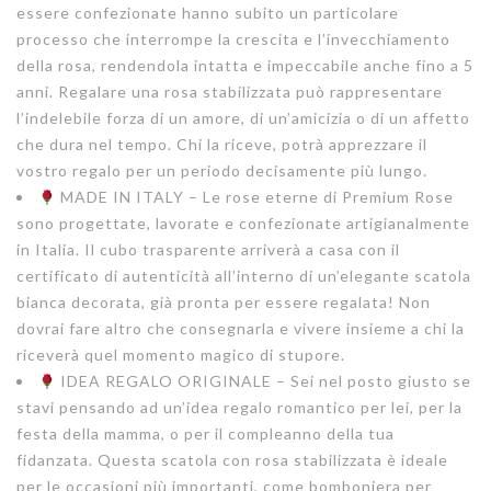
essere confezionate hanno subito un particolare
processo che interrompe la crescita e l’invecchiamento
della rosa, rendendola intatta e impeccabile anche fino a 5
anni. Regalare una rosa stabilizzata può rappresentare
l’indelebile forza di un amore, di un’amicizia o di un affetto
che dura nel tempo. Chi la riceve, potrà apprezzare il
vostro regalo per un periodo decisamente più lungo.
MADE IN ITALY – Le rose eterne di Premium Rose
sono progettate, lavorate e confezionate artigianalmente
in Italia. Il cubo trasparente arriverà a casa con il
certificato di autenticità all’interno di un’elegante scatola
bianca decorata, già pronta per essere regalata! Non
dovrai fare altro che consegnarla e vivere insieme a chi la
riceverà quel momento magico di stupore.
IDEA REGALO ORIGINALE – Sei nel posto giusto se
stavi pensando ad un’idea regalo romantico per lei, per la
festa della mamma, o per il compleanno della tua
fidanzata. Questa scatola con rosa stabilizzata è ideale
per le occasioni più importanti, come bomboniera per