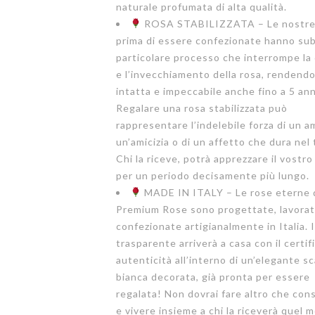
naturale profumata di alta qualità.
ROSA STABILIZZATA – Le nostre
prima di essere confezionate hanno sub
particolare processo che interrompe la 
e l’invecchiamento della rosa, rendendo
intatta e impeccabile anche fino a 5 ann
Regalare una rosa stabilizzata può
rappresentare l’indelebile forza di un a
un’amicizia o di un affetto che dura nel
Chi la riceve, potrà apprezzare il vostro
per un periodo decisamente più lungo.
MADE IN ITALY – Le rose eterne 
Premium Rose sono progettate, lavorat
confezionate artigianalmente in Italia. 
trasparente arriverà a casa con il certif
autenticità all’interno di un’elegante s
bianca decorata, già pronta per essere
regalata! Non dovrai fare altro che con
e vivere insieme a chi la riceverà quel