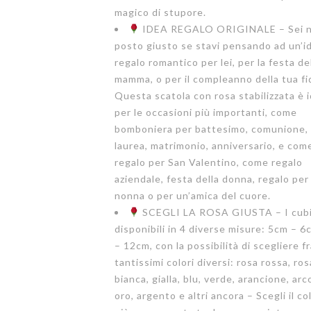
magico di stupore.
IDEA REGALO ORIGINALE – Sei n
posto giusto se stavi pensando ad un’i
regalo romantico per lei, per la festa de
mamma, o per il compleanno della tua fi
Questa scatola con rosa stabilizzata è 
per le occasioni più importanti, come
bomboniera per battesimo, comunione, 
laurea, matrimonio, anniversario, e com
regalo per San Valentino, come regalo
aziendale, festa della donna, regalo per 
nonna o per un’amica del cuore.
SCEGLI LA ROSA GIUSTA – I cubi
disponibili in 4 diverse misure: 5cm – 
– 12cm, con la possibilità di scegliere f
tantissimi colori diversi: rosa rossa, ros
bianca, gialla, blu, verde, arancione, ar
oro, argento e altri ancora – Scegli il c