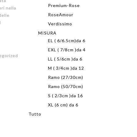
ata
Premium-Rose
ri nella
RoseAmour
delle
l
Verdissimo
MISURA
EL ( 6/6.5cm)da 6
EXL ( 7/8cm )da 4
egorized
LL ( 5/6cm )da 6
M ( 3/4cm )da 12
Ramo (27/30cm)
Ramo (50/70cm)
S ( 2/3cm )da 16
XL (6 cm) da 6
Tutto