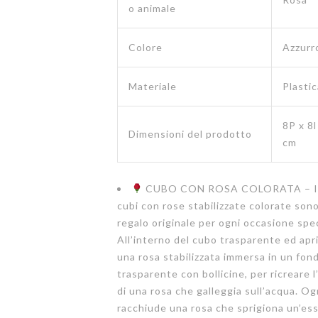
o animale
Colore
Azzurr
Materiale
Plastic
8P x 8l
Dimensioni del prodotto
cm
CUBO CON ROSA COLORATA – I 
cubi con rose stabilizzate colorate son
regalo originale per ogni occasione spec
All’interno del cubo trasparente ed aprib
una rosa stabilizzata immersa in un fon
trasparente con bollicine, per ricreare l
di una rosa che galleggia sull’acqua. O
racchiude una rosa che sprigiona un’es