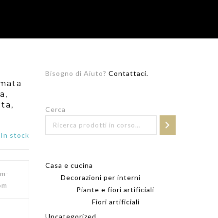
Bisogno di Aiuto?
Contattaci.
umata
a,
ta,
Cerca
In stock
Casa e cucina
um-
Decorazioni per interni
om
Piante e fiori artificiali
Fiori artificiali
Uncategorized