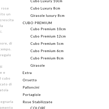
Cubo Luxury 10cm
 rose
Cubo Luxury 8cm
ito un
Girasole luxury 8cm
crescita
CUBO PREMIUM
la
Cubo Premium 10cm
i.
Cubo Premium 12cm
more, di
Cubo Premium 5cm
 tempo.
Cubo Premium 6cm
 regalo
Cubo Premium 8cm
Girasole
di
e e
Extra
Il cubo
Orsetto
icato di
Palloncini
catola
Portagioie
segnarla
Rose Stabilizzate
 momento
COLORE