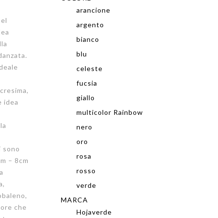
arancione
el
argento
dea
bianco
lla
blu
danzata.
ideale
celeste
fucsia
cresima,
giallo
e idea
multicolor Rainbow
la
nero
oro
 sono
rosa
6cm – 8cm
rosso
ra
a,
verde
cobaleno,
MARCA
olore che
Hojaverde