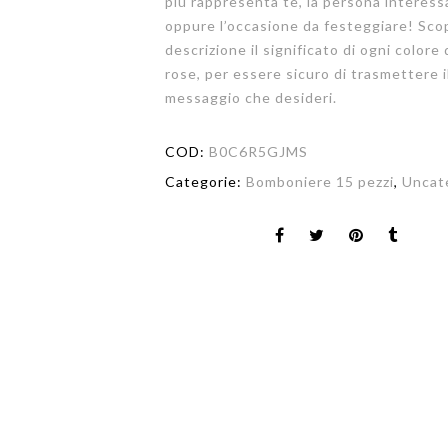
più rappresenta te, la persona interess
oppure l’occasione da festeggiare! Scop
descrizione il significato di ogni colore 
rose, per essere sicuro di trasmettere i
messaggio che desideri.
COD:
B0C6R5GJMS
Categorie:
Bomboniere 15 pezzi
,
Uncat