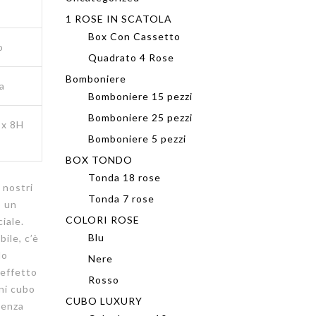
1 ROSE IN SCATOLA
Box Con Cassetto
o
Quadrato 4 Rose
Bomboniere
a
Bomboniere 15 pezzi
Bomboniere 25 pezzi
 x 8H
Bomboniere 5 pezzi
BOX TONDO
Tonda 18 rose
nostri
Tonda 7 rose
o un
COLORI ROSE
iale.
Blu
ile, c’è
do
Nere
’effetto
Rosso
gni cubo
CUBO LUXURY
senza