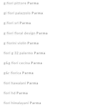
g.fiori pittore
Parma
gi fiori palazzolo
Parma
g.fiori srl
Parma
g fiori floral design
Parma
g fiorini violin
Parma
fiori g 32 palermo
Parma
g&g fiori cecina
Parma
g&r fiorica
Parma
fiori hawaiani
Parma
fiori hd
Parma
fiori himalayani
Parma