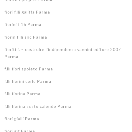
fiori f.lli galiffa
Parma
fiorini f 16
Parma
fiorin f lli snc
Parma
fioriti f. – costruire l’indipendenza vannini editore 2007
Parma
f.lli fiori spoleto
Parma
f.lli fiorini corlo
Parma
f.lli fiorina
Parma
f.lli fiorina sesto calende
Parma
fiori gialli
Parma
fiori gif
Parma