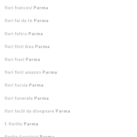
fiori francesi
Parma
fiori fai da te
Parma
fiori feltro
Parma
fiori finti ikea
Parma
fiori frasi
Parma
fiori finti amazon
Parma
fiori fucsia
Parma
fiori funerale
Parma
fiori facili da disegnare
Parma
f. fiorillo
Parma
fiorito f project
Parma