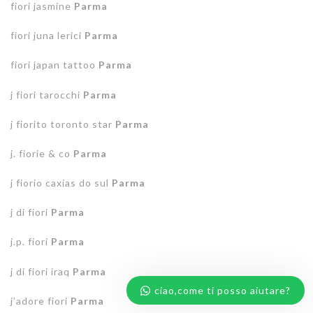
fiori jasmine
Parma
fiori juna lerici
Parma
fiori japan tattoo
Parma
j fiori tarocchi
Parma
j fiorito toronto star
Parma
j. fiorie & co
Parma
j fiorio caxias do sul
Parma
j di fiori
Parma
j.p. fiori
Parma
j di fiori iraq
Parma
ciao,come ti posso aiutare?
j’adore fiori
Parma