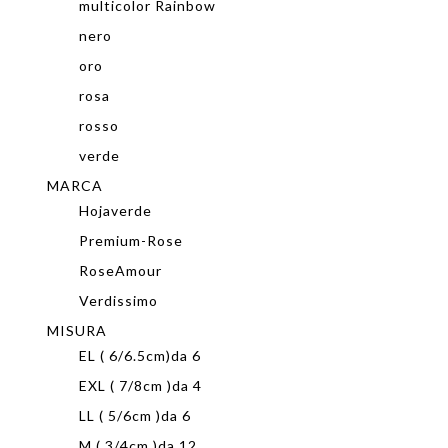
multicolor Rainbow
nero
oro
rosa
rosso
verde
MARCA
Hojaverde
Premium-Rose
RoseAmour
Verdissimo
MISURA
EL ( 6/6.5cm)da 6
EXL ( 7/8cm )da 4
LL ( 5/6cm )da 6
M ( 3/4cm )da 12