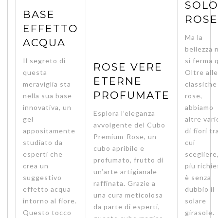
SOL
BASE
ROSE
EFFETTO
Ma la
ACQUA
bellezza 
Il segreto di
si ferma 
ROSE VERE
questa
Oltre alle
ETERNE
meraviglia sta
classiche
PROFUMATE
nella sua base
rose,
innovativa, un
abbiamo
Esplora l’eleganza
gel
altre vari
avvolgente del Cubo
appositamente
di fiori tr
Premium-Rose, un
studiato da
cui
cubo apribile e
esperti che
scegliere,
profumato, frutto di
crea un
piu richi
un’arte artigianale
suggestivo
è senza
raffinata. Grazie a
effetto acqua
dubbio il
una cura meticolosa
intorno al fiore.
solare
da parte di esperti,
Questo tocco
girasole.