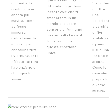
questo cubo magico
di creatività
Siamo fie
diffonde un profumo
rende la rosa
di offrire
incantevole che ti
ancora più
una
trasporterà in un
magica, come
collezion
mondo di piacere
se fosse
diversifi
sensoriale. Aggiungi
immersa
di fiori
una nota di classe al
delicatamente
stabilizza
tuo spazio con
in un’acqua
ognuno c
questa creazione
cristallina tutti
il suo uni
unica.
i giorni, Questo
fascino e
effetto cattura
aroma.
l’attenzione di
Come le
chiunque lo
rose vien
ammiri.
proposto 
diverse
misure.