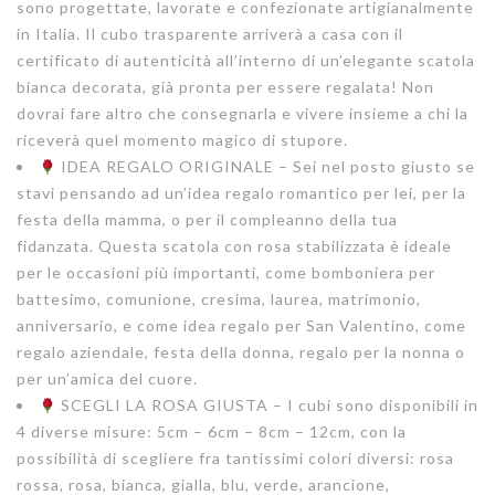
sono progettate, lavorate e confezionate artigianalmente
in Italia. Il cubo trasparente arriverà a casa con il
certificato di autenticità all’interno di un’elegante scatola
bianca decorata, già pronta per essere regalata! Non
dovrai fare altro che consegnarla e vivere insieme a chi la
riceverà quel momento magico di stupore.
IDEA REGALO ORIGINALE – Sei nel posto giusto se
stavi pensando ad un’idea regalo romantico per lei, per la
festa della mamma, o per il compleanno della tua
fidanzata. Questa scatola con rosa stabilizzata è ideale
per le occasioni più importanti, come bomboniera per
battesimo, comunione, cresima, laurea, matrimonio,
anniversario, e come idea regalo per San Valentino, come
regalo aziendale, festa della donna, regalo per la nonna o
per un’amica del cuore.
SCEGLI LA ROSA GIUSTA – I cubi sono disponibili in
4 diverse misure: 5cm – 6cm – 8cm – 12cm, con la
possibilità di scegliere fra tantissimi colori diversi: rosa
rossa, rosa, bianca, gialla, blu, verde, arancione,