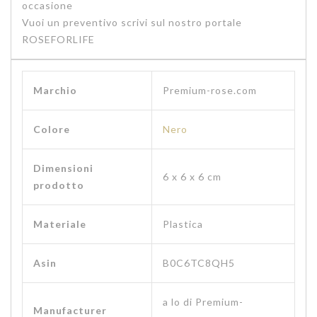
occasione
Vuoi un preventivo scrivi sul nostro portale
ROSEFORLIFE
Marchio
‎Premium-rose.com
Colore
Nero
Dimensioni
‎6 x 6 x 6 cm
prodotto
Materiale
‎Plastica
Asin
B0C6TC8QH5
a lo di Premium-
Manufacturer