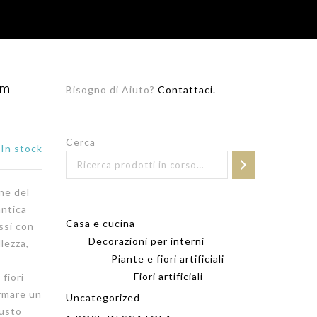
cm
Bisogno di Aiuto?
Contattaci.
Cerca
In stock
ne del
antica
Casa e cucina
ssi con
Decorazioni per interni
lezza,
Piante e fiori artificiali
Fiori artificiali
fiori
ormare un
Uncategorized
gusto