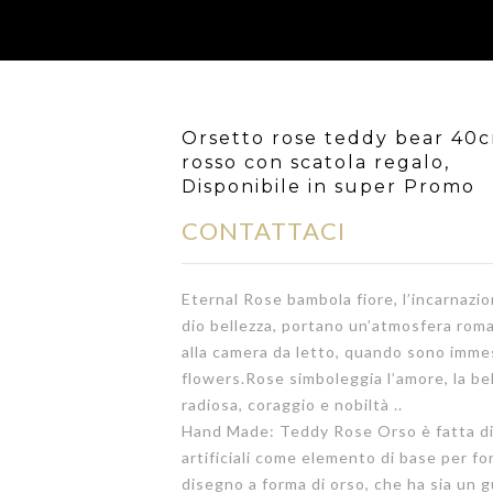
Orsetto rose teddy bear 40
rosso con scatola regalo,
Disponibile in super Promo
CONTATTACI
Eternal Rose bambola fiore, l’incarnazio
dio bellezza, portano un’atmosfera rom
alla camera da letto, quando sono imme
flowers.Rose simboleggia l’amore, la bel
radiosa, coraggio e nobiltà ..
Hand Made: Teddy Rose Orso è fatta di 
artificiali come elemento di base per f
disegno a forma di orso, che ha sia un 