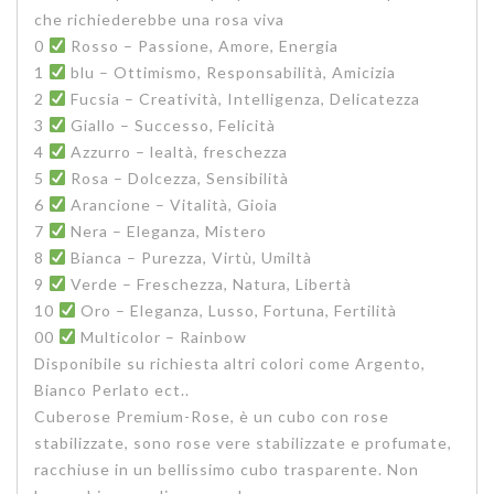
che richiederebbe una rosa viva
0
Rosso – Passione, Amore, Energia
1
blu – Ottimismo, Responsabilità, Amicizia
2
Fucsia – Creatività, Intelligenza, Delicatezza
3
Giallo – Successo, Felicità
4
Azzurro – lealtà, freschezza
5
Rosa – Dolcezza, Sensibilità
6
Arancione – Vitalità, Gioia
7
Nera – Eleganza, Mistero
8
Bianca – Purezza, Virtù, Umiltà
9
Verde – Freschezza, Natura, Libertà
10
Oro – Eleganza, Lusso, Fortuna, Fertilità
00
Multicolor – Rainbow
Disponibile su richiesta altri colori come Argento,
Bianco Perlato ect..
Cuberose Premium-Rose, è un cubo con rose
stabilizzate, sono rose vere stabilizzate e profumate,
racchiuse in un bellissimo cubo trasparente. Non