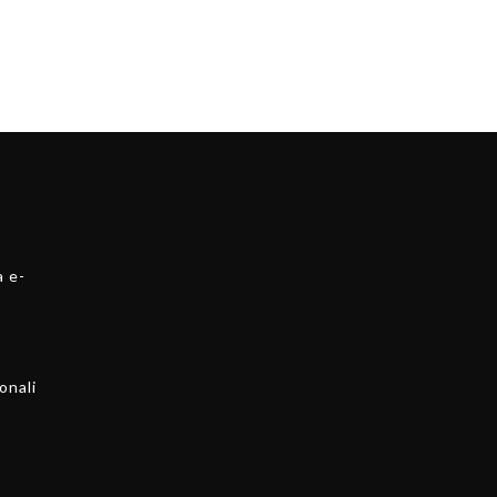
a e-
onali