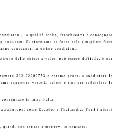
e condizioni, la qualità scelta, freschissimi e consegnato
.sg-host.com. Ci sforziamo di fonte solo i migliori fiori
aranno consegnati in ottime condizioni.
stirono delle chiese a volte può essere difficile, è per
l numero 392 92900753 e saremo pronti a soddisfare le
siamo suggerire varietà, colori e tipi per soddisfare la
 consegnare in tutta Italia.
 ExtraEuropei come Ecuador e Thailandia, Tutti i giorni
, quindi non esitate a mettervi in contatto.