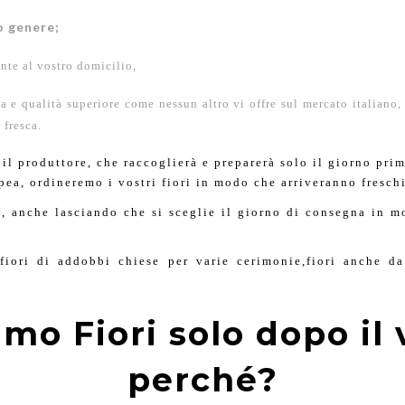
uo genere;
ente al vostro domicilio,
a e qualità superiore come nessun altro vi offre sul mercato italiano, 
 fresca.
l produttore, che raccoglierà e preparerà solo il giorno prima 
ea, ordineremo i vostri fiori in modo che arriveranno fresch
e, anche lasciando che si sceglie il giorno di consegna in 
 fiori di addobbi chiese per varie cerimonie,fiori
anche da
mo Fiori solo dopo il
perché?