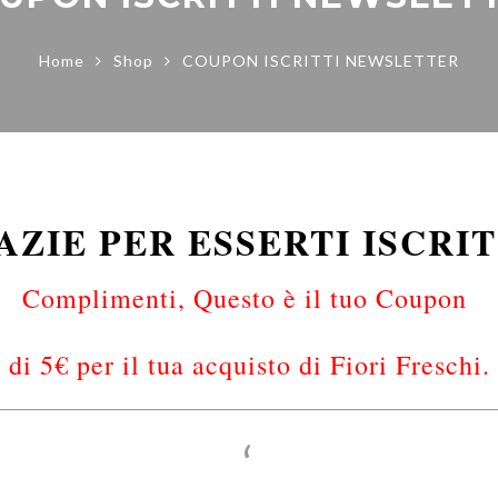
Home
Shop
COUPON ISCRITTI NEWSLETTER
AZIE PER ESSERTI ISCRIT
Complimenti, Questo è il tuo Coupon
di 5€ per il tua acquisto di Fiori Freschi.
‘