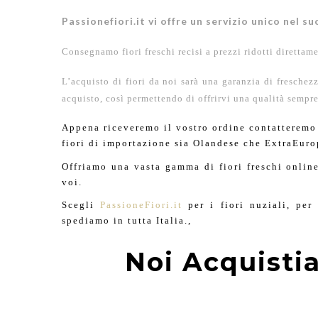
Passionefiori.it vi offre un servizio unico nel s
Consegnamo fiori freschi recisi a prezzi ridotti direttam
L’acquisto di fiori da noi sarà una garanzia di freschezz
acquisto, così permettendo di offrirvi una qualità sempre
Appena riceveremo il vostro ordine contatteremo i
fiori di importazione sia Olandese che ExtraEurop
Offriamo una vasta gamma di fiori freschi onlin
voi.
Scegli
PassioneFiori.it
per i fiori nuziali, per
spediamo in tutta Italia.,
Noi Acquistia