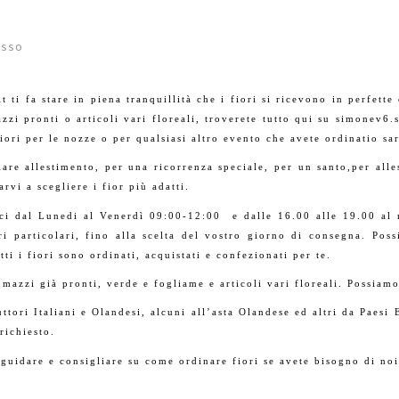
osso
t ti fa stare in piena tranquillità che i fiori si ricevono in perfett
azzi pronti o articoli vari floreali, troverete tutto qui su simonev6
fiori per le nozze o per qualsiasi altro evento che avete ordinatio s
lare allestimento, per una ricorrenza speciale, per un santo,per alle
rvi a scegliere i fior più adatti.
teci dal Lunedi al Venerdì 09:00-12:00 e dalle 16.00 alle 19.00 a
ori particolari, fino alla scelta del vostro giorno di consegna. Pos
ti i fiori sono ordinati, acquistati e confezionati per te.
 mazzi già pronti, verde e fogliame e articoli vari floreali. Possiamo
ttori Italiani e Olandesi, alcuni all’asta Olandese ed altri da Paesi
richiesto.
 guidare e consigliare su come ordinare fiori se avete bisogno di noi