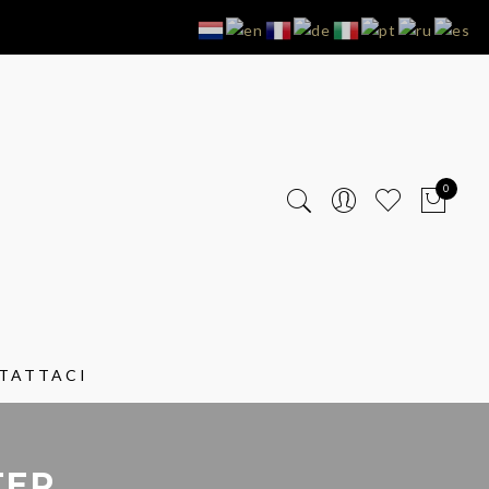
0
TATTACI
TER