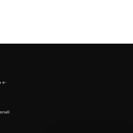
a e-
onali