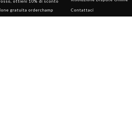
rosso, ottieni 10% di sconto
ione gratuita orderchamp
Contattaci
Copyright 2025
all rights reserved. Powered by
Premium-Rose
ec srl uni P.i. 01473510459 54011 Sede Logistica 54011 Aulla 