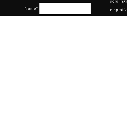
solo ing
Nome*
e spediz
Email*
Accosenti alla nostra privacy
Policy, la trovi in fondo della pagina
dichiari di aver letto e acconsenti alla
privacy policy in fondo alla pagina
siv