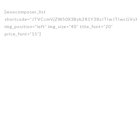
[woocomposer_list
shortcode=”JTVCcmVjZW50X3Byb2R1Y3RzJTIwJTIwcGVy
img_position=”left” img_size=”40″ title_font=”20″
price_font=”15″]