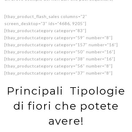
[tbay_product_flash_sales columns=”2″
screen_desktop=”3″ ids=”4686, 9205″]
[tbay_productcategory category=”83″]
[tbay_productcategory category=”59″ number=”8″]
[tbay_productcategory category=”157″ number=”16″]
[tbay_productcategory category=”50″ number=”16″]
[tbay_productcategory category=”38″ number=”16″]
[tbay_productcategory category=”56″ number=”8″]
[tbay_productcategory category=”37″ number=”8″]
Principali Tipologie
di fiori che potete
avere!