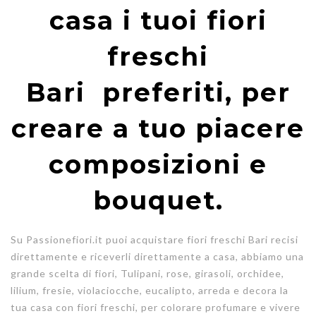
casa i tuoi fiori
freschi
Bari preferiti, per
creare a tuo piacere
composizioni e
bouquet.
Su Passionefiori.it puoi acquistare fiori freschi Bari recisi
direttamente e riceverli direttamente a casa, abbiamo una
grande scelta di fiori, Tulipani, rose, girasoli, orchidee,
lilium, fresie, violaciocche, eucalipto, arreda e decora la
tua casa con fiori freschi, per colorare profumare e vivere