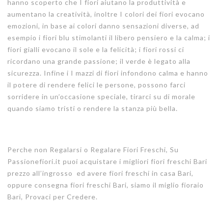
hanno scoperto che I fiori aiutano la produttività e
aumentano la creatività, inoltre I colori dei fiori evocano
emozioni, in base ai colori danno sensazioni diverse, ad
esempio i fiori blu stimolanti il libero pensiero e la calma; i
fiori gialli evocano il sole e la felicità; i fiori rossi ci
ricordano una grande passione; il verde è legato alla
sicurezza. Infine i I mazzi di fiori infondono calma e hanno
il potere di rendere felici le persone, possono farci
sorridere in un’occasione speciale, tirarci su di morale
quando siamo tristi o rendere la stanza più bella.
Perche non Regalarsi o Regalare Fiori Freschi, Su
Passionefiori.it puoi acquistare i migliori fiori freschi Bari
prezzo all’ingrosso ed avere fiori freschi in casa Bari,
oppure consegna fiori freschi Bari, siamo il miglio fioraio
Bari, Provaci per Credere.