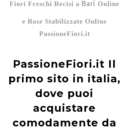
Bari
Fiori Freschi Recisi a
Online
e Rose Stabilizzate Online
PassioneFiori.it
PassioneFiori.it Il
primo sito in italia,
dove puoi
acquistare
comodamente da