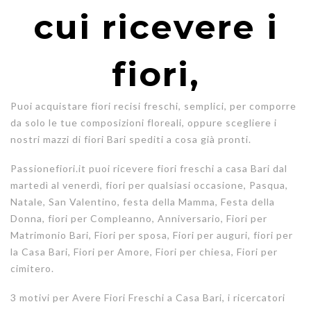
cui ricevere i
fiori,
Puoi acquistare fiori recisi freschi, semplici, per comporre
da solo le tue composizioni floreali, oppure scegliere i
nostri mazzi di fiori Bari spediti a cosa già pronti.
Passionefiori.it puoi ricevere fiori freschi a casa Bari dal
martedì al venerdì, fiori per qualsiasi occasione, Pasqua,
Natale, San Valentino, festa della Mamma, Festa della
Donna, fiori per Compleanno, Anniversario, Fiori per
Matrimonio Bari, Fiori per sposa, Fiori per auguri, fiori per
la Casa Bari, Fiori per Amore, Fiori per chiesa, Fiori per
cimitero.
3 motivi per Avere Fiori Freschi a Casa Bari, i ricercatori