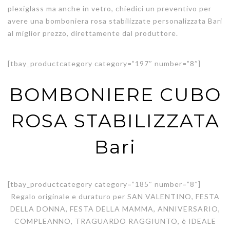
plexiglass ma anche in vetro, chiedici un preventivo per
avere una bomboniera rosa stabilizzate personalizzata Bari
al miglior prezzo, direttamente dal produttore.
[tbay_productcategory category=”197″ number=”8″]
BOMBONIERE CUBO
ROSA STABILIZZATA
Bari
[tbay_productcategory category=”185″ number=”8″]
Regalo originale e duraturo per SAN VALENTINO, FESTA
DELLA DONNA, FESTA DELLA MAMMA, ANNIVERSARIO,
COMPLEANNO, TRAGUARDO RAGGIUNTO, è IDEALE