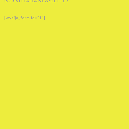
ISCRIVITI ALLA NEWSLETTER
[wysija_form id=”1″]