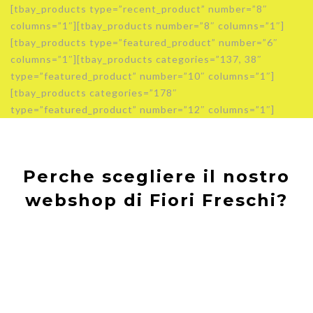
[tbay_products type=”recent_product” number=”8″
columns=”1″][tbay_products number=”8″ columns=”1″]
[tbay_products type=”featured_product” number=”6″
columns=”1″][tbay_products categories=”137, 38″
type=”featured_product” number=”10″ columns=”1″]
[tbay_products categories=”178″
type=”featured_product” number=”12″ columns=”1″]
Perche scegliere il nostro
webshop di Fiori Freschi?