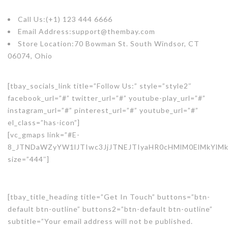
Call Us:
(+1) 123 444 6666
Email Address:
support@thembay.com
Store Location:
70 Bowman St. South Windsor, CT
06074, Ohio
[tbay_socials_link title=”Follow Us:” style=”style2″
facebook_url=”#” twitter_url=”#” youtube-play_url=”#”
instagram_url=”#” pinterest_url=”#” youtube_url=”#”
el_class=”has-icon”]
[vc_gmaps link=”#E-
8_JTNDaWZyYW1lJTIwc3JjJTNEJTIyaHR0cHMlM0ElMkYlM
size=”444″]
[tbay_title_heading title=”Get In Touch” buttons=”btn-
default btn-outline” buttons2=”btn-default btn-outline”
subtitle=”Your email address will not be published.